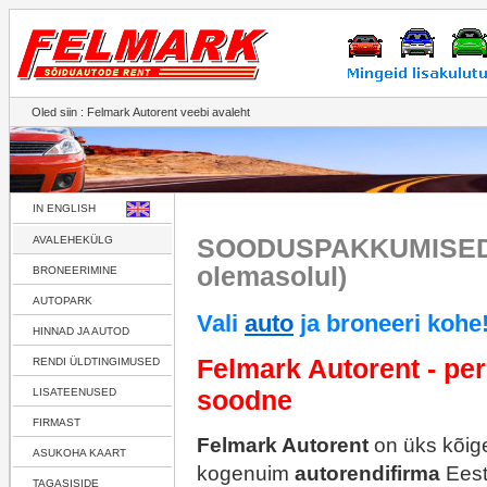
Oled siin : Felmark Autorent veebi avaleht
IN ENGLISH
SOODUSPAKKUMISED!
AVALEHEKÜLG
olemasolul)
BRONEERIMINE
AUTOPARK
Vali
auto
ja broneeri kohe
HINNAD JA AUTOD
Felmark Autorent - per
RENDI ÜLDTINGIMUSED
soodne
LISATEENUSED
FIRMAST
Felmark Autorent
on üks kõig
ASUKOHA KAART
kogenuim
autorendifirma
Eesti
TAGASISIDE