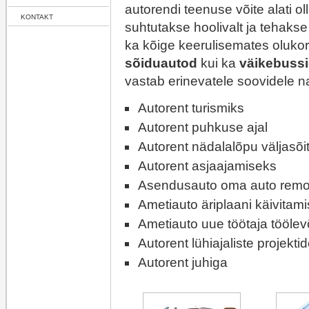
autorendi
teenuse võite alati ol
KONTAKT
suhtutakse hoolivalt ja tehakse
ka kõige keerulisemates oluko
sõiduautod
kui ka
väikebuss
vastab erinevatele soovidele n
Autorent
turismiks
Autorent
puhkuse ajal
Autorent
nädalalõpu väljasõi
Autorent
asjaajamiseks
Asendusauto oma auto remon
Ametiauto äriplaani käivitami
Ametiauto uue töötaja töölev
Autorent
lühiajaliste projektid
Autorent
juhiga